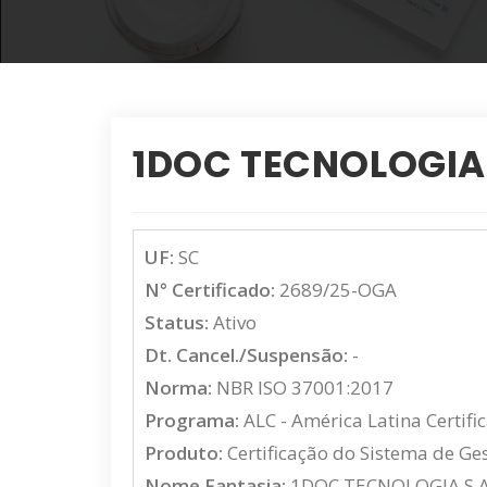
1DOC TECNOLOGIA 
UF:
SC
N° Certificado:
2689/25-OGA
Status:
Ativo
Dt. Cancel./Suspensão:
-
Norma:
NBR ISO 37001:2017
Programa:
ALC - América Latina Certifi
Produto:
Certificação do Sistema de G
Nome Fantasia:
1DOC TECNOLOGIA S.A