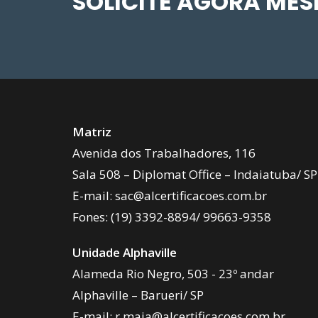
SOLICITE AGORA ME
Matriz
Avenida dos Trabalhadores, 116
Sala 508 – Diplomat Office – Indaiatuba/ SP
E-mail:
sac@alcertificacoes.com.br
Fones:
(19) 3392-8894
/
99663-9358
Unidade Alphaville
Alameda Rio Negro, 503 - 23º andar
Alphaville – Barueri/ SP
E-mail:
r.maia@alcertificacoes.com.br