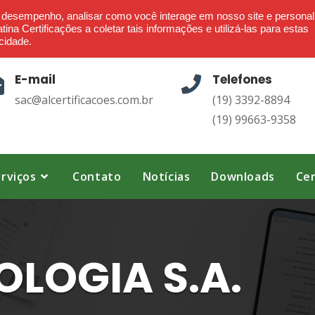
Ética - Confiança - Credibilidade - Transparência
o desempenho, analisar como você interage em nosso site e personal
ina Certificações a coletar tais informações e utilizá-las para estas
cidade.
E-mail
Telefones
sac@alcertificacoes.com.br
(19) 3392-8894
(19) 99663-9358
rviços
Contato
Notícias
Downloads
Cer
LOGIA S.A.