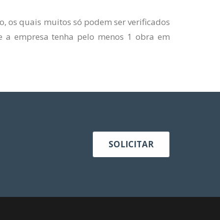
, os quais muitos só podem ser verificados
 que a empresa tenha pelo menos 1 obra em
SOLICITAR