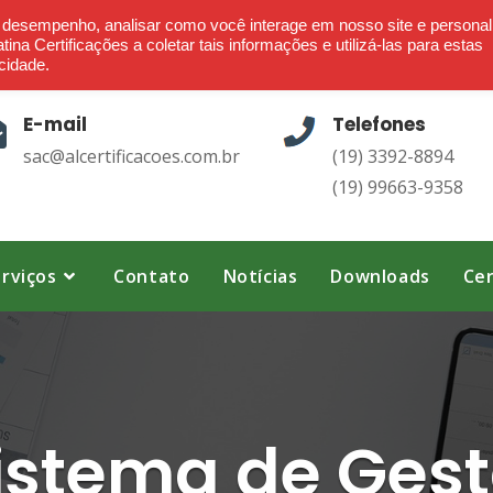
Ética - Confiança - Credibilidade - Transparência
o desempenho, analisar como você interage em nosso site e personal
ina Certificações a coletar tais informações e utilizá-las para estas
cidade.
E-mail
Telefones
sac@alcertificacoes.com.br
(19) 3392-8894
(19) 99663-9358
rviços
Contato
Notícias
Downloads
Cer
istema de Ges