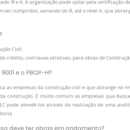
de: B e A. A organização pode optar pela certificação d
 ser cumpridos, variando do B, até o nível A, que abrang
?
ção Civil;
de crédito, com taxas atrativas, para obras de Construção
 9001 e o PBQP-H?
 às empresas da construção civil e que abrange no nív
or da construção. É muito comum as empresas que busc
ALC pode atendê-los através da realização de uma aud
toria.
resa deve ter obras em andamento?