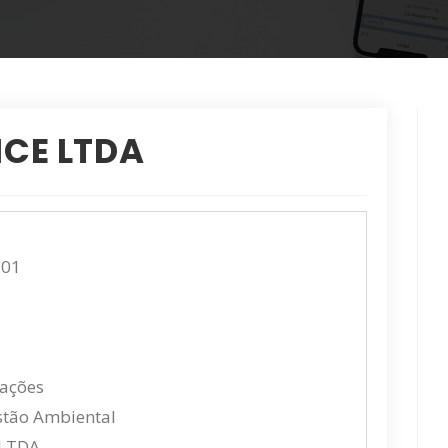
CE LTDA
 01
cações
stão Ambiental
LTDA