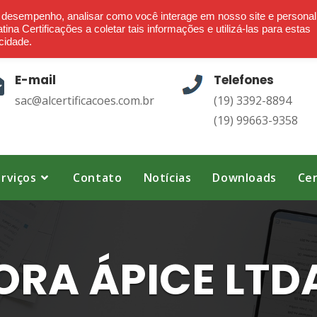
Ética - Confiança - Credibilidade - Transparência
o desempenho, analisar como você interage em nosso site e personal
ina Certificações a coletar tais informações e utilizá-las para estas
cidade.
E-mail
Telefones
sac@alcertificacoes.com.br
(19) 3392-8894
(19) 99663-9358
rviços
Contato
Notícias
Downloads
Cer
RA ÁPICE LTD