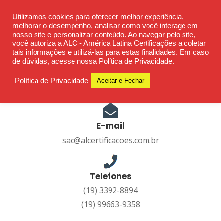
Skip
Ética - Confiança - Credibilidade - Transparência
Utilizamos cookies para oferecer melhor experiência,
to
melhorar o desempenho, analisar como você interage em
content
nosso site e personalizar conteúdo. Ao navegar pelo site,
você autoriza a ALC - América Latina Certificações a coletar
tais informações e utilizá-las para estas finalidades. Em caso
de dúvidas, acesse nossa Política de Privacidade.
Política de Privacidade
Aceitar e Fechar
E-mail
sac@alcertificacoes.com.br
Telefones
(19) 3392-8894
(19) 99663-9358