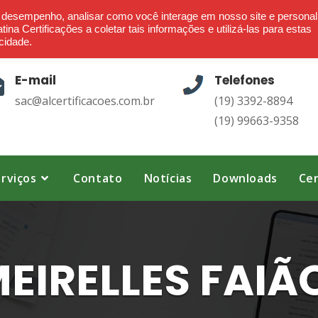
Ética - Confiança - Credibilidade - Transparência
o desempenho, analisar como você interage em nosso site e personal
ina Certificações a coletar tais informações e utilizá-las para estas
cidade.
E-mail
Telefones
sac@alcertificacoes.com.br
(19) 3392-8894
(19) 99663-9358
rviços
Contato
Notícias
Downloads
Cer
EIRELLES FAIÃ