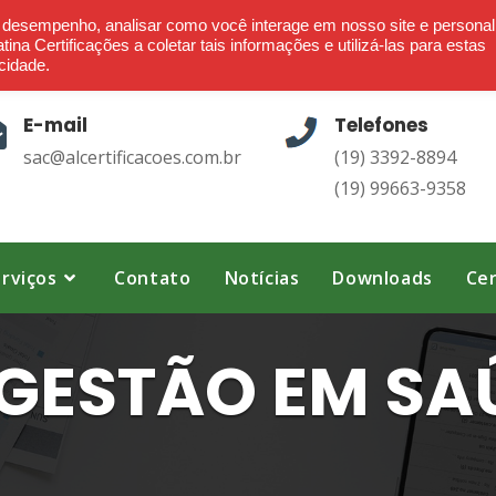
Ética - Confiança - Credibilidade - Transparência
o desempenho, analisar como você interage em nosso site e personal
ina Certificações a coletar tais informações e utilizá-las para estas
cidade.
E-mail
Telefones
sac@alcertificacoes.com.br
(19) 3392-8894
(19) 99663-9358
rviços
Contato
Notícias
Downloads
Cer
GESTÃO EM SAÚ