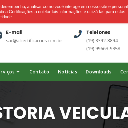
Ética - Confiança - Credibilidade - Transparência
o desempenho, analisar como você interage em nosso site e personal
ina Certificações a coletar tais informações e utilizá-las para estas
cidade.
E-mail
Telefones
sac@alcertificacoes.com.br
(19) 3392-8894
(19) 99663-9358
rviços
Contato
Notícias
Downloads
Cer
STORIA VEICUL