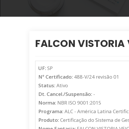
FALCON VISTORIA 
UF:
SP
N° Certificado:
488-V/24 revisão 01
Status:
Ativo
Dt. Cancel./Suspensão:
-
Norma:
NBR ISO 9001:2015
Programa:
ALC - América Latina Certifi
Produto:
Certificação do Sistema de G
Nome Fantasia:
FALCON VISTORIA VEI