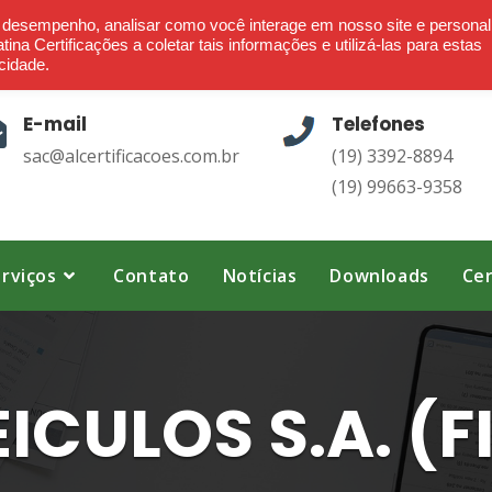
Ética - Confiança - Credibilidade - Transparência
o desempenho, analisar como você interage em nosso site e personal
ina Certificações a coletar tais informações e utilizá-las para estas
cidade.
E-mail
Telefones
sac@alcertificacoes.com.br
(19) 3392-8894
(19) 99663-9358
rviços
Contato
Notícias
Downloads
Cer
CULOS S.A. (FI