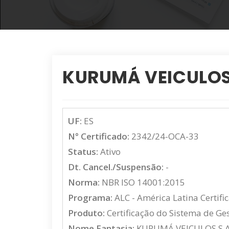
KURUMÁ VEICULOS S
UF:
ES
N° Certificado:
2342/24-OCA-33
Status:
Ativo
Dt. Cancel./Suspensão:
-
Norma:
NBR ISO 14001:2015
Programa:
ALC - América Latina Certifi
Produto:
Certificação do Sistema de Ge
Nome Fantasia:
KURUMÁ VEICULOS S.A. 