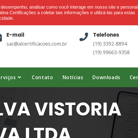
Ética - Confiança - Credibilidade - Transparência
o desempenho, analisar como você interage em nosso site e personal
ina Certificações a coletar tais informações e utilizá-las para estas
cidade.
E-mail
Telefones
sac@alcertificacoes.com.br
(19) 3392-8894
(19) 99663-9358
rviços
Contato
Notícias
Downloads
Cer
LVA VISTORIA
VA LTDA