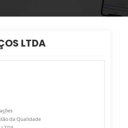
ÇOS LTDA
cações
estão da Qualidade
 LTDA