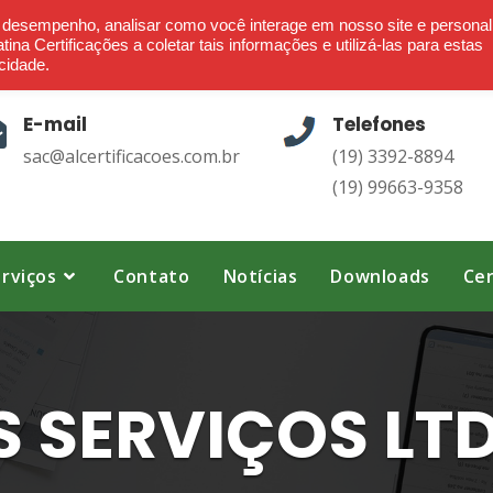
Ética - Confiança - Credibilidade - Transparência
o desempenho, analisar como você interage em nosso site e personal
ina Certificações a coletar tais informações e utilizá-las para estas
cidade.
E-mail
Telefones
sac@alcertificacoes.com.br
(19) 3392-8894
(19) 99663-9358
rviços
Contato
Notícias
Downloads
Cer
 SERVIÇOS LT