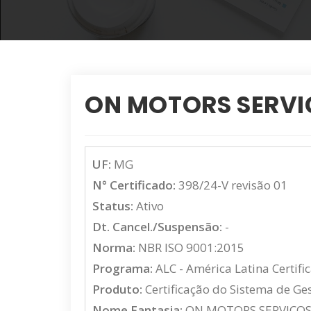
ON MOTORS SERVI
UF:
MG
N° Certificado:
398/24-V revisão 01
Status:
Ativo
Dt. Cancel./Suspensão:
-
Norma:
NBR ISO 9001:2015
Programa:
ALC - América Latina Certifi
Produto:
Certificação do Sistema de G
Nome Fantasia:
ON MOTORS SERVIÇOS