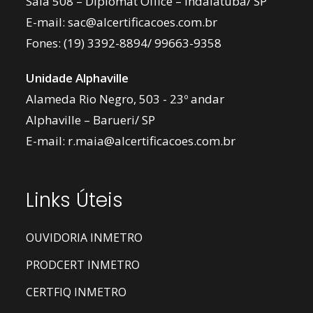
Sala 508 – Diplomat Office – Indaiatuba/ SP
E-mail:
sac@alcertificacoes.com.br
Fones:
(19) 3392-8894
/
99663-9358
Unidade Alphaville
Alameda Rio Negro, 503 - 23º andar
Alphaville – Barueri/ SP
E-mail:
r.maia@alcertificacoes.com.br
Links Úteis
OUVIDORIA INMETRO
PRODCERT INMETRO
CERTFIQ INMETRO