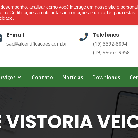
Ética - Confiança - Credibilidade - Transparência
o desempenho, analisar como você interage em nosso site e personal
ina Certificações a coletar tais informações e utilizá-las para estas
cidade.
E-mail
Telefones
sac@alcertificacoes.com.br
(19) 3392-8894
(19) 99663-9358
rviços
Contato
Notícias
Downloads
Cer
 VISTORIA VEI