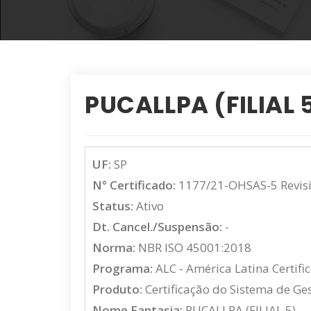
PUCALLPA (FILIAL 
UF:
SP
N° Certificado:
1177/21-OHSAS-5 Revis
Status:
Ativo
Dt. Cancel./Suspensão:
-
Norma:
NBR ISO 45001:2018
Programa:
ALC - América Latina Certifi
Produto:
Certificação do Sistema de G
Nome Fantasia:
PUCALLPA (FILIAL 5)