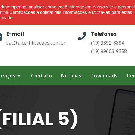
Ética - Confiança - Credibilidade - Transparência
o desempenho, analisar como você interage em nosso site e personal
ina Certificações a coletar tais informações e utilizá-las para estas
cidade.
E-mail
Telefones
sac@alcertificacoes.com.br
(19) 3392-8894
(19) 99663-9358
rviços
Contato
Notícias
Downloads
Cer
FILIAL 5)