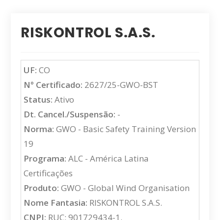
RISKONTROL S.A.S.
UF:
CO
N° Certificado:
2627/25-GWO-BST
Status:
Ativo
Dt. Cancel./Suspensão:
-
Norma:
GWO - Basic Safety Training Version
19
Programa:
ALC - América Latina
Certificações
Produto:
GWO - Global Wind Organisation
Nome Fantasia:
RISKONTROL S.A.S.
CNPJ:
RUC: 901729434-1.