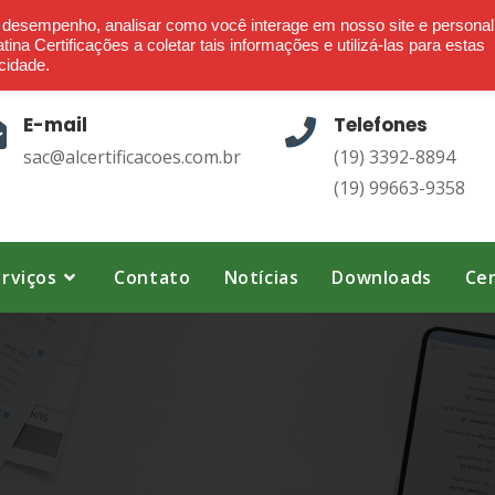
Ética - Confiança - Credibilidade - Transparência
o desempenho, analisar como você interage em nosso site e personal
ina Certificações a coletar tais informações e utilizá-las para estas
cidade.
E-mail
Telefones
sac@alcertificacoes.com.br
(19) 3392-8894
(19) 99663-9358
rviços
Contato
Notícias
Downloads
Cer