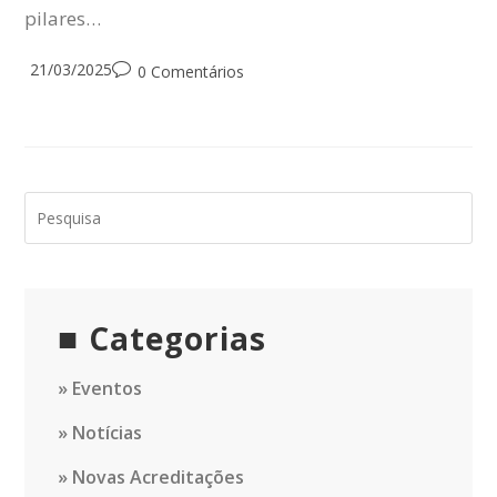
pilares…
Post
21/03/2025
Post
0 Comentários
published:
comments:
Categorias
Eventos
Notícias
Novas Acreditações