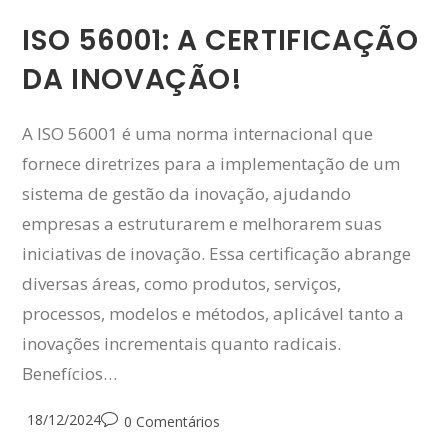
ISO 56001: A CERTIFICAÇÃO
DA INOVAÇÃO!
A ISO 56001 é uma norma internacional que
fornece diretrizes para a implementação de um
sistema de gestão da inovação, ajudando
empresas a estruturarem e melhorarem suas
iniciativas de inovação. Essa certificação abrange
diversas áreas, como produtos, serviços,
processos, modelos e métodos, aplicável tanto a
inovações incrementais quanto radicais.
Benefícios…
Post
18/12/2024
Post
0 Comentários
published:
comments: