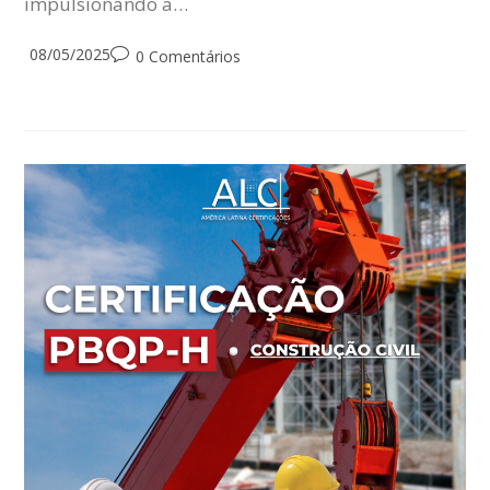
impulsionando a…
Post
08/05/2025
Post
0 Comentários
published:
comments: