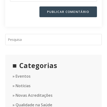
to
para
URL
comment
comentar
do
seu
site
(opcional)
Categorias
Eventos
Notícias
Novas Acreditações
Qualidade na Saúde