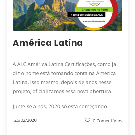
América Latina
A ALC América Latina Certificações, como já
diz o nome está tomando conta na América
Latina. Isso mesmo, depois de anos nesse
projeto, oficializamos essa nova abertura.
Junte-se a nós, 2020 só está começando.
Post
26/02/2020
Post
0 Comentários
published:
comments: