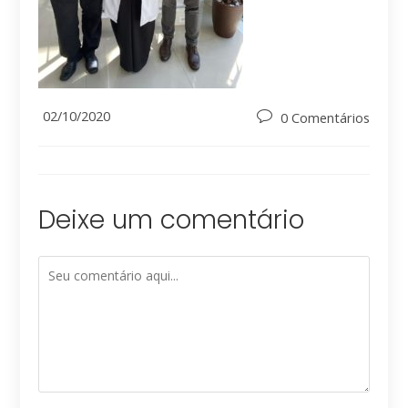
Post
02/10/2020
Post
0 Comentários
published:
comments:
Deixe um comentário
Comment