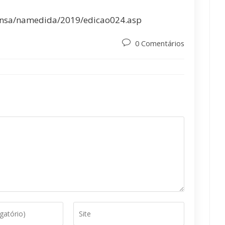
ensa/namedida/2019/edicao024.asp
Post
0 Comentários
comments:
Digite
o