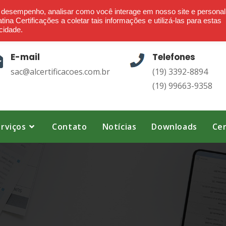
Ética - Confiança - Credibilidade - Transparência
o desempenho, analisar como você interage em nosso site e personal
ina Certificações a coletar tais informações e utilizá-las para estas
cidade.
E-mail
Telefones
sac@alcertificacoes.com.br
(19) 3392-8894
(19) 99663-9358
rviços
Contato
Notícias
Downloads
Cer