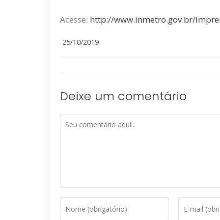
Acesse:
http://www.inmetro.gov.br/impr
Post
25/10/2019
published:
Deixe um comentário
Comment
Digite
Enter
seu
your